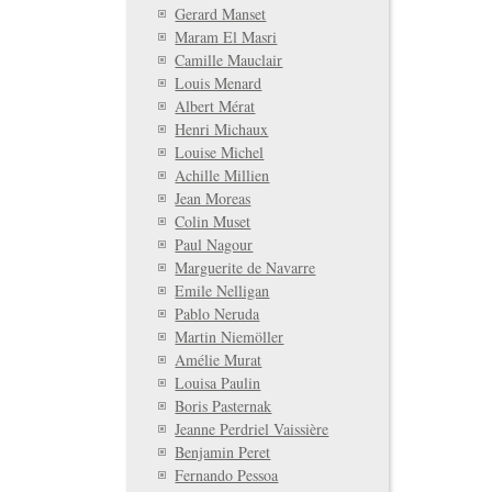
Gerard Manset
Maram El Masri
Camille Mauclair
Louis Menard
Albert Mérat
Henri Michaux
Louise Michel
Achille Millien
Jean Moreas
Colin Muset
Paul Nagour
Marguerite de Navarre
Emile Nelligan
Pablo Neruda
Martin Niemöller
Amélie Murat
Louisa Paulin
Boris Pasternak
Jeanne Perdriel Vaissière
Benjamin Peret
Fernando Pessoa