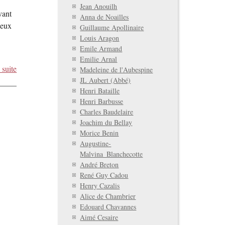
Jean Anouilh
vant
Anna de Noailles
neux
Guillaume Apollinaire
Louis Aragon
Emile Armand
Emilie Arnal
 suite
Madeleine de l'Aubespine
JL Aubert (Abbé)
Henri Bataille
Henri Barbusse
Charles Baudelaire
Joachim du Bellay
Morice Benin
Augustine-
Malvina_Blanchecotte
André Breton
René Guy Cadou
Henry Cazalis
Alice de Chambrier
Edouard Chavannes
Aimé Cesaire