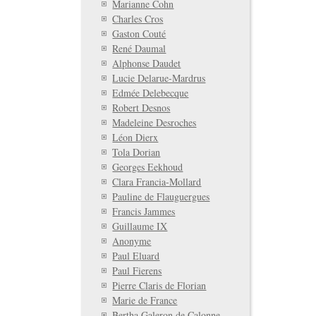
Marianne Cohn
Charles Cros
Gaston Couté
René Daumal
Alphonse Daudet
Lucie Delarue-Mardrus
Edmée Delebecque
Robert Desnos
Madeleine Desroches
Léon Dierx
Tola Dorian
Georges Eekhoud
Clara Francia-Mollard
Pauline de Flauguergues
Francis Jammes
Guillaume IX
Anonyme
Paul Eluard
Paul Fierens
Pierre Claris de Florian
Marie de France
Bertha Galeron de Calonne