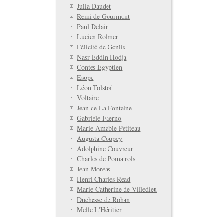
Julia Daudet
Remi de Gourmont
Paul Delair
Lucien Rolmer
Félicité de Genlis
Nasr Eddin Hodja
Contes Egyptien
Esope
Léon Tolstoï
Voltaire
Jean de La Fontaine
Gabriele Faerno
Marie-Amable Petiteau
Augusta Coupey
Adolphine Couvreur
Charles de Pomairols
Jean Moreas
Henri Charles Read
Marie-Catherine de Villedieu
Duchesse de Rohan
Melle L'Héritier