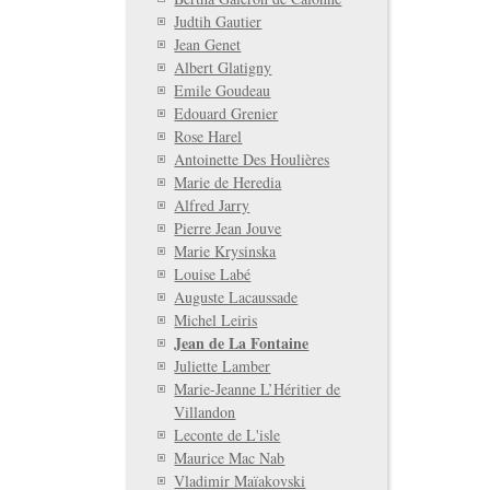
Judtih Gautier
Jean Genet
Albert Glatigny
Emile Goudeau
Edouard Grenier
Rose Harel
Antoinette Des Houlières
Marie de Heredia
Alfred Jarry
Pierre Jean Jouve
Marie Krysinska
Louise Labé
Auguste Lacaussade
Michel Leiris
Jean de La Fontaine
Juliette Lamber
Marie-Jeanne L’Héritier de
Villandon
Leconte de L'isle
Maurice Mac Nab
Vladimir Maïakovski