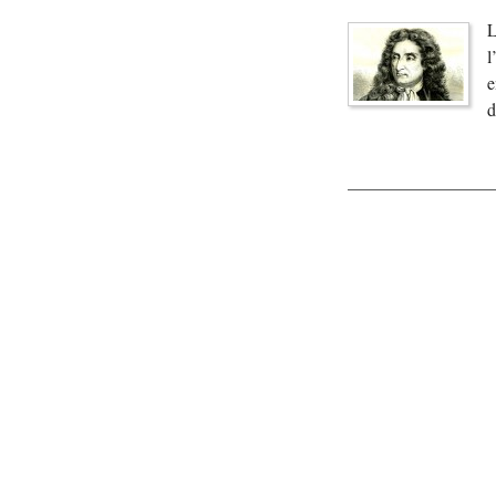
L
l
e
d