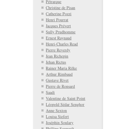
Pétrarque
Christine de Pisan
Catherine Pozzi
Henri Pourrat
Jacques Prévert
Sully Prudhomme
Ernest Raynaud
Henri-Charles Read
Pierre Reverdy
Jean Richepin
Jehan Rictus
Rainer Maria Rilke
Arthur Rimbaud
Gustave Rivet
Pierre de Ronsard
Saadi
Valentine de Saint Point
Léopold Sédar Senghor
Anne Sexton
Louisa Siefert
Joséphin Soulary
Phillipe Soupault