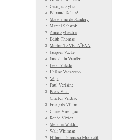
Georges Sylvain
Edouard Schuré
Madeleine de Scudery
Marcel Schwob
Anne Sylvestre
Edith Thomas
Marina TSVETAÏEVA
Jacques Vaché
Jane de la Vaudère
Léon Valade
Helène Vacaresco
Véga
Paul Verlaine
Boris Vian
Charles Vildrac
François Villon
Claire Virenque
Renée Vivien
Mélanie Waldor
Walt Whitman
Filippo Tommaso Marinetti