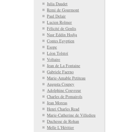
Julia Daudet
Remi de Gourmont
Paul Delair
Lucien Rolmer
Félicité de Genlis
Nasr Eddin Hodja
Contes Egyptien
Esope
Léon Tolstoï
Voltaire
Jean de La Fontaine
Gabriele Faerno
Marie-Amable Petiteau
Augusta Coupey
Adolphine Couvreur
Charles de Pomairols
Jean Moreas
Henri Charles Read
Marie-Catherine de Villedieu
Duchesse de Rohan
Melle L'Héritier