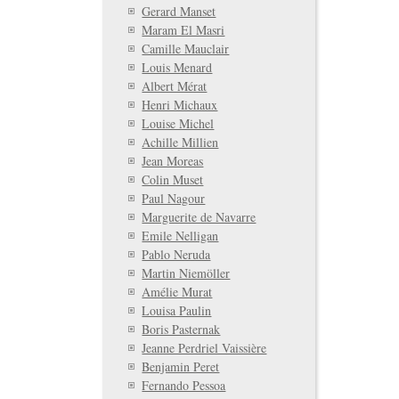
Gerard Manset
Maram El Masri
Camille Mauclair
Louis Menard
Albert Mérat
Henri Michaux
Louise Michel
Achille Millien
Jean Moreas
Colin Muset
Paul Nagour
Marguerite de Navarre
Emile Nelligan
Pablo Neruda
Martin Niemöller
Amélie Murat
Louisa Paulin
Boris Pasternak
Jeanne Perdriel Vaissière
Benjamin Peret
Fernando Pessoa