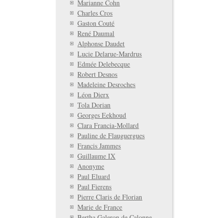
Marianne Cohn
Charles Cros
Gaston Couté
René Daumal
Alphonse Daudet
Lucie Delarue-Mardrus
Edmée Delebecque
Robert Desnos
Madeleine Desroches
Léon Dierx
Tola Dorian
Georges Eekhoud
Clara Francia-Mollard
Pauline de Flauguergues
Francis Jammes
Guillaume IX
Anonyme
Paul Eluard
Paul Fierens
Pierre Claris de Florian
Marie de France
Bertha Galeron de Calonne