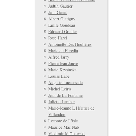
Judtih Gautier
Jean Genet
Albert Glatigny
Emile Goudeau
Edouard Grenier
Rose Harel
Antoinette Des Houlières
Marie de Heredia
Alfred Jarry
Pierre Jean Jouve
Marie Krysinska
Louise Labé
Auguste Lacaussade
Michel Leiris
Jean de La Fontaine
Juliette Lamber
Marie-Jeanne L’Héritier de
Villandon
Leconte de L'isle
Maurice Mac Nab
Vladimir Maïakovski