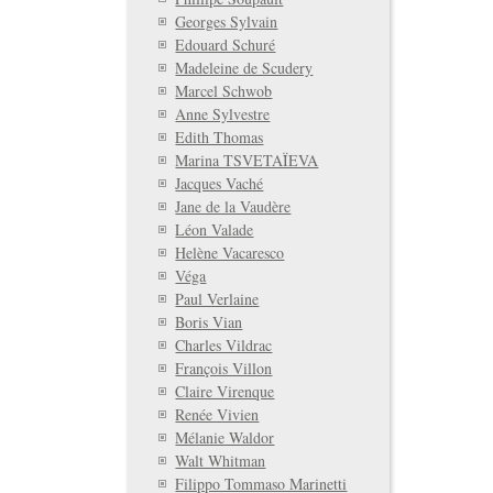
Georges Sylvain
Edouard Schuré
Madeleine de Scudery
Marcel Schwob
Anne Sylvestre
Edith Thomas
Marina TSVETAÏEVA
Jacques Vaché
Jane de la Vaudère
Léon Valade
Helène Vacaresco
Véga
Paul Verlaine
Boris Vian
Charles Vildrac
François Villon
Claire Virenque
Renée Vivien
Mélanie Waldor
Walt Whitman
Filippo Tommaso Marinetti