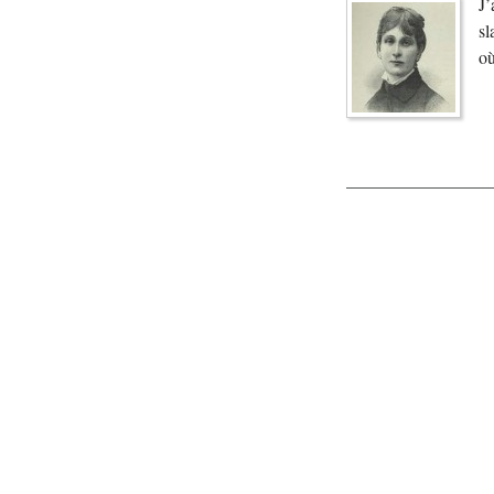
J
sl
où
À