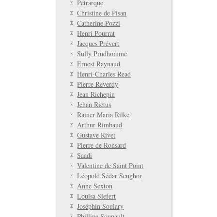
Pétrarque
Christine de Pisan
Catherine Pozzi
Henri Pourrat
Jacques Prévert
Sully Prudhomme
Ernest Raynaud
Henri-Charles Read
Pierre Reverdy
Jean Richepin
Jehan Rictus
Rainer Maria Rilke
Arthur Rimbaud
Gustave Rivet
Pierre de Ronsard
Saadi
Valentine de Saint Point
Léopold Sédar Senghor
Anne Sexton
Louisa Siefert
Joséphin Soulary
Phillipe Soupault