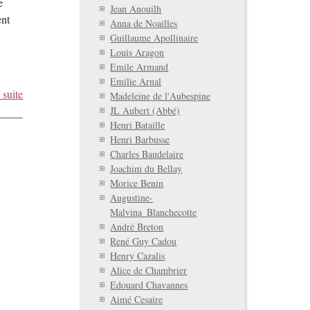
e
Jean Anouilh
ent
Anna de Noailles
Guillaume Apollinaire
]
Louis Aragon
Emile Armand
Emilie Arnal
 suite
Madeleine de l'Aubespine
JL Aubert (Abbé)
Henri Bataille
Henri Barbusse
Charles Baudelaire
Joachim du Bellay
Morice Benin
Augustine-
Malvina_Blanchecotte
André Breton
René Guy Cadou
Henry Cazalis
Alice de Chambrier
Edouard Chavannes
Aimé Cesaire