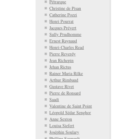
Pétrarque
Christine de Pisan
Catherine Pozzi
Henri Pourrat
Jacques Prévert
Sully Prudhomme
Ernest Raynaud
Henri-Charles Read
Pierre Reverdy
Jean Richepin
Jehan Rictus
Rainer Maria Rilke
Arthur Rimbaud
Gustave Rivet
Pierre de Ronsard
Saadi
Valentine de Saint Point
Léopold Sédar Senghor
Anne Sexton
Louisa Siefert
Joséphin Soulary
Phillipe Soupault