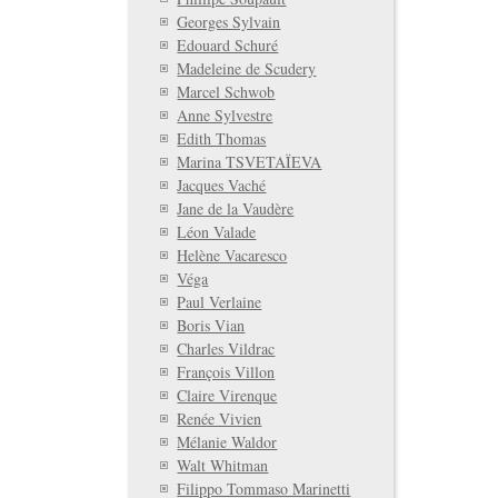
Georges Sylvain
Edouard Schuré
Madeleine de Scudery
Marcel Schwob
Anne Sylvestre
Edith Thomas
Marina TSVETAÏEVA
Jacques Vaché
Jane de la Vaudère
Léon Valade
Helène Vacaresco
Véga
Paul Verlaine
Boris Vian
Charles Vildrac
François Villon
Claire Virenque
Renée Vivien
Mélanie Waldor
Walt Whitman
Filippo Tommaso Marinetti