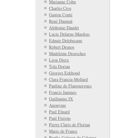
Marianne Cohn
Charles Cros
Gaston Couté
René Daumal
Alphonse Daudet
Lucie Delarue-Mardrus
Edmée Delebecque
Robert Desnos
Madeleine Desroches
Léon Dierx
Tola Dorian
Georges Eekhoud
Clara Francia-Mollard
Pauline de Flauguergues
Francis Jammes
Guillaume IX
Anonyme
Paul Eluard
Paul Fierens
Pierre Claris de Florian
Marie de France
Bertha Galeron de Calonne