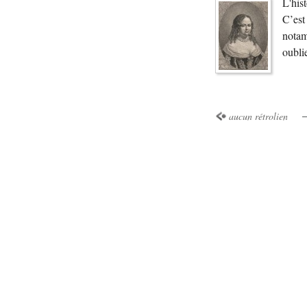
L'hist
C’est 
notam
oubli
aucun rétrolien