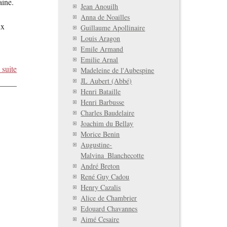
aine.
Jean Anouilh
Anna de Noailles
ux
Guillaume Apollinaire
Louis Aragon
Emile Armand
Emilie Arnal
 suite
Madeleine de l'Aubespine
JL Aubert (Abbé)
Henri Bataille
Henri Barbusse
Charles Baudelaire
Joachim du Bellay
Morice Benin
Augustine-
Malvina_Blanchecotte
André Breton
René Guy Cadou
Henry Cazalis
Alice de Chambrier
Edouard Chavannes
Aimé Cesaire