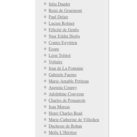
Julia Daudet
Remi de Gourmont
Paul Delair
Lucien Rolmer
Félicité de Genlis
Nasr Eddin Hodja
Contes Egyptien
Esope
Léon Tolstoï
Voltaire
Jean de La Fontaine
Gabriele Faerno
Marie-Amable Petiteau
Augusta Coupey
Adolphine Couvreur
Charles de Pomairols
Jean Moreas
Henri Charles Read
Marie-Catherine de Villedieu
Duchesse de Rohan
Melle L'Héritier