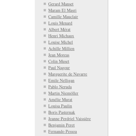
Gerard Manset
Maram El Masri
Camille Mauclair
Louis Menard
Albert Mérat
Henri Michaux
Louise Michel
Achille Millien
Jean Moreas
Colin Muset
Paul Nagour
Marguerite de Navarre
Emile Nelligan
Pablo Neruda
Martin Niemöller
Amélie Murat
Louisa Paulin
Boris Pasternak
Jeanne Perdriel Vaissière
Benjamin Peret
Fernando Pessoa