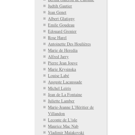
Judtih Gautier
Jean Genet
Albert Glatigny
Emile Goudeau
Edouard Grenier
Rose Harel
Antoinette Des Houlières
Marie de Heredia
Alfred Jarry
Pierre Jean Jouve
Marie Krysinska
Louise Labé
Auguste Lacaussade
Michel Leiris
Jean de La Fontaine
Juliette Lamber
Marie-Jeanne L’Héritier de
Villandon
Leconte de L'isle
Maurice Mac Nab
Vladimir Maïakovski