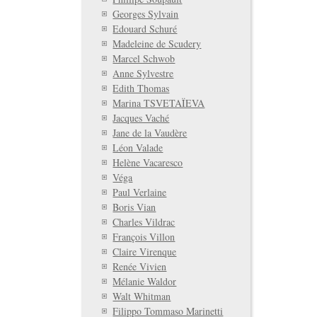
Georges Sylvain
Edouard Schuré
Madeleine de Scudery
Marcel Schwob
Anne Sylvestre
Edith Thomas
Marina TSVETAÏEVA
Jacques Vaché
Jane de la Vaudère
Léon Valade
Helène Vacaresco
Véga
Paul Verlaine
Boris Vian
Charles Vildrac
François Villon
Claire Virenque
Renée Vivien
Mélanie Waldor
Walt Whitman
Filippo Tommaso Marinetti