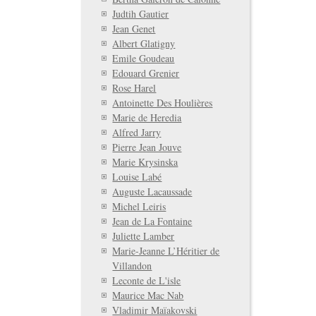
Judtih Gautier
Jean Genet
Albert Glatigny
Emile Goudeau
Edouard Grenier
Rose Harel
Antoinette Des Houlières
Marie de Heredia
Alfred Jarry
Pierre Jean Jouve
Marie Krysinska
Louise Labé
Auguste Lacaussade
Michel Leiris
Jean de La Fontaine
Juliette Lamber
Marie-Jeanne L’Héritier de
Villandon
Leconte de L'isle
Maurice Mac Nab
Vladimir Maïakovski