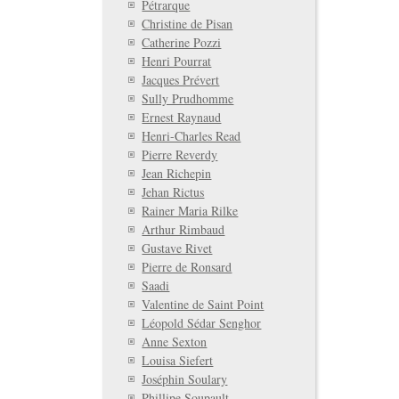
Pétrarque
Christine de Pisan
Catherine Pozzi
Henri Pourrat
Jacques Prévert
Sully Prudhomme
Ernest Raynaud
Henri-Charles Read
Pierre Reverdy
Jean Richepin
Jehan Rictus
Rainer Maria Rilke
Arthur Rimbaud
Gustave Rivet
Pierre de Ronsard
Saadi
Valentine de Saint Point
Léopold Sédar Senghor
Anne Sexton
Louisa Siefert
Joséphin Soulary
Phillipe Soupault