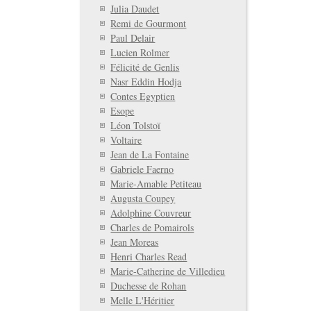
Julia Daudet
Remi de Gourmont
Paul Delair
Lucien Rolmer
Félicité de Genlis
Nasr Eddin Hodja
Contes Egyptien
Esope
Léon Tolstoï
Voltaire
Jean de La Fontaine
Gabriele Faerno
Marie-Amable Petiteau
Augusta Coupey
Adolphine Couvreur
Charles de Pomairols
Jean Moreas
Henri Charles Read
Marie-Catherine de Villedieu
Duchesse de Rohan
Melle L'Héritier