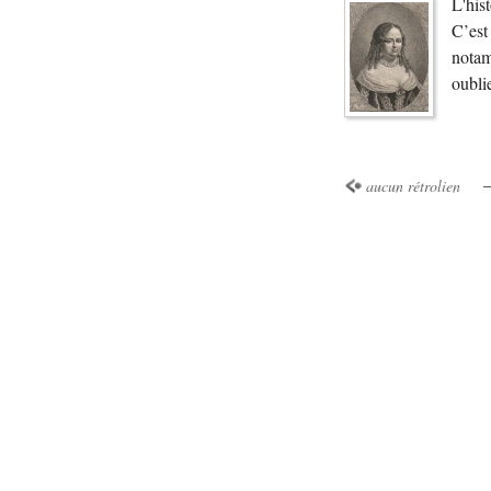
L'hist
C’est 
notam
oubli
aucun rétrolien