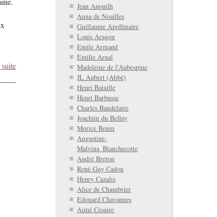
aine.
Jean Anouilh
Anna de Noailles
ux
Guillaume Apollinaire
Louis Aragon
Emile Armand
Emilie Arnal
 suite
Madeleine de l'Aubespine
JL Aubert (Abbé)
Henri Bataille
Henri Barbusse
Charles Baudelaire
Joachim du Bellay
Morice Benin
Augustine-
Malvina_Blanchecotte
André Breton
René Guy Cadou
Henry Cazalis
Alice de Chambrier
Edouard Chavannes
Aimé Cesaire