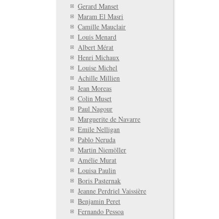
Gerard Manset
Maram El Masri
Camille Mauclair
Louis Menard
Albert Mérat
Henri Michaux
Louise Michel
Achille Millien
Jean Moreas
Colin Muset
Paul Nagour
Marguerite de Navarre
Emile Nelligan
Pablo Neruda
Martin Niemöller
Amélie Murat
Louisa Paulin
Boris Pasternak
Jeanne Perdriel Vaissière
Benjamin Peret
Fernando Pessoa