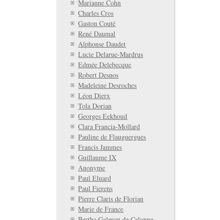
Marianne Cohn
Charles Cros
Gaston Couté
René Daumal
Alphonse Daudet
Lucie Delarue-Mardrus
Edmée Delebecque
Robert Desnos
Madeleine Desroches
Léon Dierx
Tola Dorian
Georges Eekhoud
Clara Francia-Mollard
Pauline de Flauguergues
Francis Jammes
Guillaume IX
Anonyme
Paul Eluard
Paul Fierens
Pierre Claris de Florian
Marie de France
Bertha Galeron de Calonne