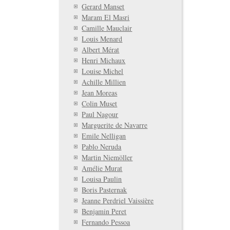
Gerard Manset
Maram El Masri
Camille Mauclair
Louis Menard
Albert Mérat
Henri Michaux
Louise Michel
Achille Millien
Jean Moreas
Colin Muset
Paul Nagour
Marguerite de Navarre
Emile Nelligan
Pablo Neruda
Martin Niemöller
Amélie Murat
Louisa Paulin
Boris Pasternak
Jeanne Perdriel Vaissière
Benjamin Peret
Fernando Pessoa