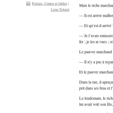
Poésies, Contes et fables
›
Mais le riche marchand 
Léon Tolstoï
— Il est arrivé malhe
— Et qu’est-il arrivé 
— Je l’avais entassée 
fer ; je les ai vues ;
Le pauvre marchand n
— Il n’y a pas à rega
Et le pauvre marchand
Dans la rue, il aperçut
prit dans ses bras et 
Le lendemain, le rich
lui avait volé son fils