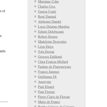
Marianne Cohn
Charles Cros
s et
Gaston Couté
René Daumal
Alphonse Daudet
Lucie Delarue-Mardrus
Edmée Delebecque
n
Robert Desnos
Madeleine Desroches
Léon Dierx
uris
Tola Dorian
Georges Eekhoud
Clara Francia-Mollard
Pauline de Flauguergues
Francis Jammes
a
Guillaume IX
Anonyme
Paul Eluard
Paul Fierens
Pierre Claris de Florian
Marie de France
Bertha Galeron de Calonne