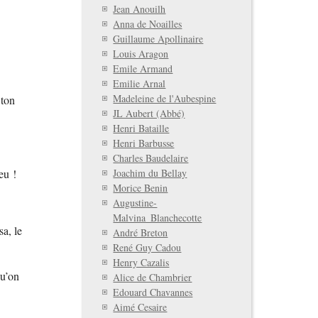
Jean Anouilh
Anna de Noailles
Guillaume Apollinaire
Louis Aragon
Emile Armand
Emilie Arnal
Madeleine de l'Aubespine
 ton
JL Aubert (Abbé)
Henri Bataille
Henri Barbusse
Charles Baudelaire
Joachim du Bellay
eu !
Morice Benin
Augustine-
Malvina_Blanchecotte
sa, le
André Breton
René Guy Cadou
Henry Cazalis
qu’on
Alice de Chambrier
Edouard Chavannes
Aimé Cesaire