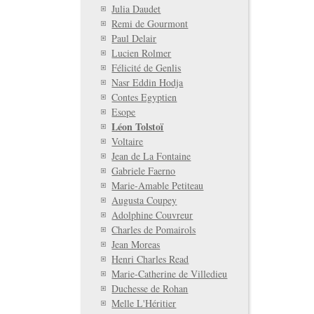
Julia Daudet
Remi de Gourmont
Paul Delair
Lucien Rolmer
Félicité de Genlis
Nasr Eddin Hodja
Contes Egyptien
Esope
Léon Tolstoï
Voltaire
Jean de La Fontaine
Gabriele Faerno
Marie-Amable Petiteau
Augusta Coupey
Adolphine Couvreur
Charles de Pomairols
Jean Moreas
Henri Charles Read
Marie-Catherine de Villedieu
Duchesse de Rohan
Melle L'Héritier