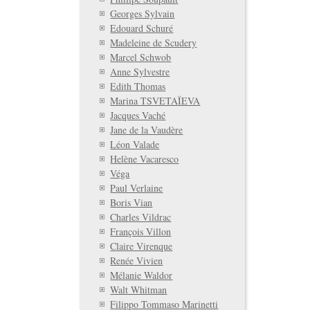
Georges Sylvain
Edouard Schuré
Madeleine de Scudery
Marcel Schwob
Anne Sylvestre
Edith Thomas
Marina TSVETAÏEVA
Jacques Vaché
Jane de la Vaudère
Léon Valade
Helène Vacaresco
Véga
Paul Verlaine
Boris Vian
Charles Vildrac
François Villon
Claire Virenque
Renée Vivien
Mélanie Waldor
Walt Whitman
Filippo Tommaso Marinetti