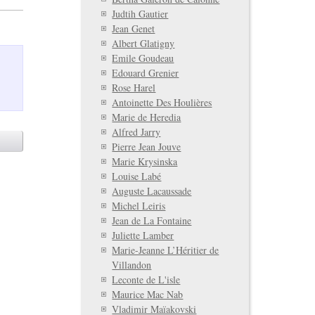
Judtih Gautier
Jean Genet
Albert Glatigny
Emile Goudeau
Edouard Grenier
Rose Harel
Antoinette Des Houlières
Marie de Heredia
Alfred Jarry
Pierre Jean Jouve
Marie Krysinska
Louise Labé
Auguste Lacaussade
Michel Leiris
Jean de La Fontaine
Juliette Lamber
Marie-Jeanne L’Héritier de
Villandon
Leconte de L'isle
Maurice Mac Nab
Vladimir Maïakovski