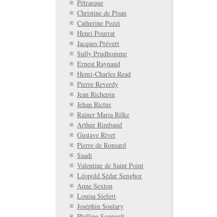
Pétrarque
Christine de Pisan
Catherine Pozzi
Henri Pourrat
Jacques Prévert
Sully Prudhomme
Ernest Raynaud
Henri-Charles Read
Pierre Reverdy
Jean Richepin
Jehan Rictus
Rainer Maria Rilke
Arthur Rimbaud
Gustave Rivet
Pierre de Ronsard
Saadi
Valentine de Saint Point
Léopold Sédar Senghor
Anne Sexton
Louisa Siefert
Joséphin Soulary
Phillipe Soupault