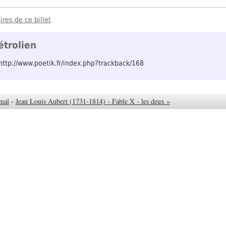
res de ce billet
étrolien
 http://www.poetik.fr/index.php?trackback/168
 mal
-
Jean Louis Aubert (1731-1814) - Fable X - les deux »