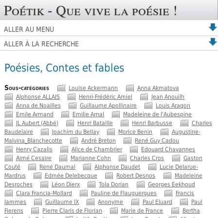
Poétik - Que vive la poésie !
ALLER AU MENU
ALLER À LA RECHERCHE
Poésies, Contes et fables
Sous-catégories
Louise Ackermann
Anna Akmatova
Alphonse ALLAIS
Henri-Frédéric Amiel
Jean Anouilh
Anna de Noailles
Guillaume Apollinaire
Louis Aragon
Emile Armand
Emilie Arnal
Madeleine de l'Aubespine
JL Aubert (Abbé)
Henri Bataille
Henri Barbusse
Charles
Baudelaire
Joachim du Bellay
Morice Benin
Augustine-
Malvina_Blanchecotte
André Breton
René Guy Cadou
Henry Cazalis
Alice de Chambrier
Edouard Chavannes
Aimé Cesaire
Marianne Cohn
Charles Cros
Gaston
Couté
René Daumal
Alphonse Daudet
Lucie Delarue-
Mardrus
Edmée Delebecque
Robert Desnos
Madeleine
Desroches
Léon Dierx
Tola Dorian
Georges Eekhoud
Clara Francia-Mollard
Pauline de Flauguergues
Francis
Jammes
Guillaume IX
Anonyme
Paul Eluard
Paul
Fierens
Pierre Claris de Florian
Marie de France
Bertha