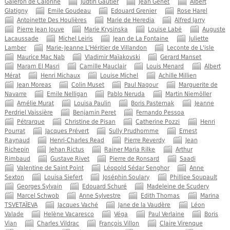
Galeron de Calonne
Judtih Gautier
Jean Genet
Albert
Glatigny
Emile Goudeau
Edouard Grenier
Rose Harel
Antoinette Des Houlières
Marie de Heredia
Alfred Jarry
Pierre Jean Jouve
Marie Krysinska
Louise Labé
Auguste
Lacaussade
Michel Leiris
Jean de La Fontaine
Juliette
Lamber
Marie-Jeanne L’Héritier de Villandon
Leconte de L'isle
Maurice Mac Nab
Vladimir Maïakovski
Gerard Manset
Maram El Masri
Camille Mauclair
Louis Menard
Albert
Mérat
Henri Michaux
Louise Michel
Achille Millien
Jean Moreas
Colin Muset
Paul Nagour
Marguerite de
Navarre
Emile Nelligan
Pablo Neruda
Martin Niemöller
Amélie Murat
Louisa Paulin
Boris Pasternak
Jeanne
Perdriel Vaissière
Benjamin Peret
Fernando Pessoa
Pétrarque
Christine de Pisan
Catherine Pozzi
Henri
Pourrat
Jacques Prévert
Sully Prudhomme
Ernest
Raynaud
Henri-Charles Read
Pierre Reverdy
Jean
Richepin
Jehan Rictus
Rainer Maria Rilke
Arthur
Rimbaud
Gustave Rivet
Pierre de Ronsard
Saadi
Valentine de Saint Point
Léopold Sédar Senghor
Anne
Sexton
Louisa Siefert
Joséphin Soulary
Phillipe Soupault
Georges Sylvain
Edouard Schuré
Madeleine de Scudery
Marcel Schwob
Anne Sylvestre
Edith Thomas
Marina
TSVETAÏEVA
Jacques Vaché
Jane de la Vaudère
Léon
Valade
Helène Vacaresco
Véga
Paul Verlaine
Boris
Vian
Charles Vildrac
François Villon
Claire Virenque