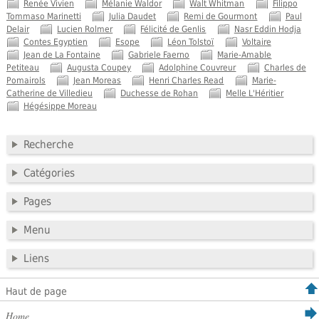
Renée Vivien
Mélanie Waldor
Walt Whitman
Filippo
Tommaso Marinetti
Julia Daudet
Remi de Gourmont
Paul
Delair
Lucien Rolmer
Félicité de Genlis
Nasr Eddin Hodja
Contes Egyptien
Esope
Léon Tolstoï
Voltaire
Jean de La Fontaine
Gabriele Faerno
Marie-Amable
Petiteau
Augusta Coupey
Adolphine Couvreur
Charles de
Pomairols
Jean Moreas
Henri Charles Read
Marie-
Catherine de Villedieu
Duchesse de Rohan
Melle L'Héritier
Hégésippe Moreau
Recherche
Catégories
Pages
Menu
Liens
Haut de page
Home