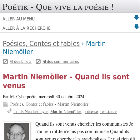
Poétik - Que vive la poésie !
ALLER AU MENU
ALLER À LA RECHERCHE
Poésies, Contes et fables
› Martin
Niemöller
-
Fil des billets
Fil des commentaires
Martin Niemöller - Quand ils sont
venus
Par M. Cyberpoète,
mercredi 30 octobre 2024.
Poésies, Contes et fables
›
Martin Niemöller
Louis Needermeyer
Martin Niemöller
poétesse
résistance
Quand ils sont venus chercher les communistes Je
n'ai rien dit Je n'étais pas communiste Quand ils
sont venus chercher les syndicalistes Je n'ai rien dit