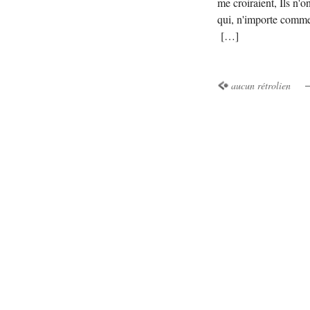
me croiraient, Ils n'o
qui, n'importe commen
[…]
aucun rétrolien