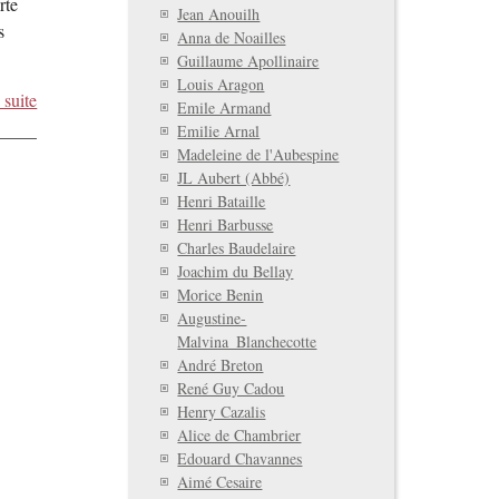
rte
Jean Anouilh
s
Anna de Noailles
Guillaume Apollinaire
Louis Aragon
 suite
Emile Armand
Emilie Arnal
Madeleine de l'Aubespine
JL Aubert (Abbé)
Henri Bataille
Henri Barbusse
Charles Baudelaire
Joachim du Bellay
Morice Benin
Augustine-
Malvina_Blanchecotte
André Breton
René Guy Cadou
Henry Cazalis
Alice de Chambrier
Edouard Chavannes
Aimé Cesaire