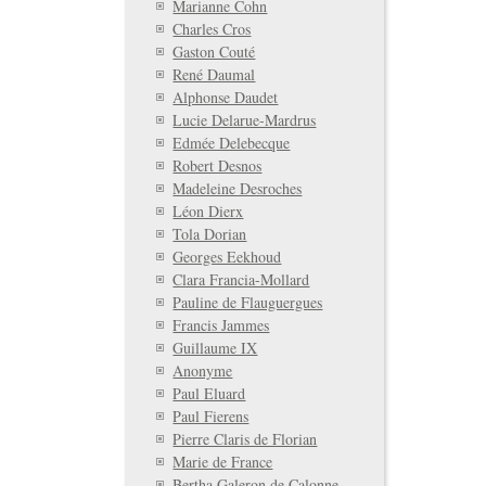
Marianne Cohn
Charles Cros
Gaston Couté
René Daumal
Alphonse Daudet
Lucie Delarue-Mardrus
Edmée Delebecque
Robert Desnos
Madeleine Desroches
Léon Dierx
Tola Dorian
Georges Eekhoud
Clara Francia-Mollard
Pauline de Flauguergues
Francis Jammes
Guillaume IX
Anonyme
Paul Eluard
Paul Fierens
Pierre Claris de Florian
Marie de France
Bertha Galeron de Calonne