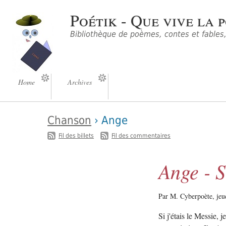
Poétik - Que vive la p
Bibliothèque de poèmes, contes et fables, 
Home
Archives
Chanson
› Ange
-
Fil des billets
Fil des commentaires
Ange - S
Par M. Cyberpoète,
je
Si j'étais le Messie,