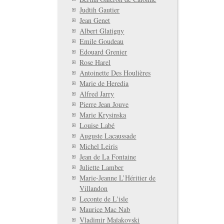
Judtih Gautier
Jean Genet
Albert Glatigny
Emile Goudeau
Edouard Grenier
Rose Harel
Antoinette Des Houlières
Marie de Heredia
Alfred Jarry
Pierre Jean Jouve
Marie Krysinska
Louise Labé
Auguste Lacaussade
Michel Leiris
Jean de La Fontaine
Juliette Lamber
Marie-Jeanne L’Héritier de
Villandon
Leconte de L'isle
Maurice Mac Nab
Vladimir Maïakovski