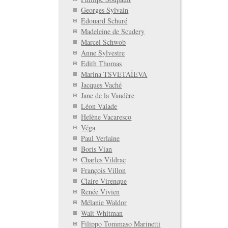
Georges Sylvain
Edouard Schuré
Madeleine de Scudery
Marcel Schwob
Anne Sylvestre
Edith Thomas
Marina TSVETAÏEVA
Jacques Vaché
Jane de la Vaudère
Léon Valade
Helène Vacaresco
Véga
Paul Verlaine
Boris Vian
Charles Vildrac
François Villon
Claire Virenque
Renée Vivien
Mélanie Waldor
Walt Whitman
Filippo Tommaso Marinetti