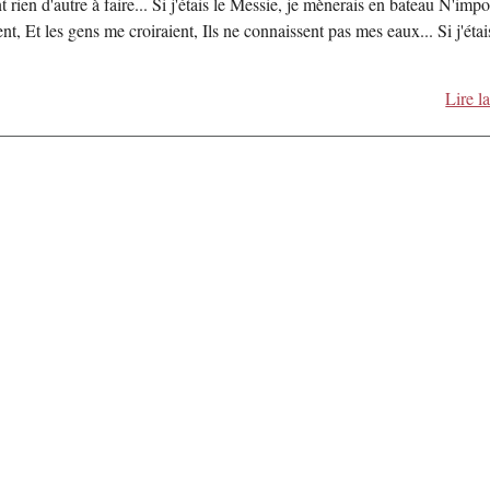
nt rien d'autre à faire... Si j'étais le Messie, je mènerais en bateau N'impo
t, Et les gens me croiraient, Ils ne connaissent pas mes eaux... Si j'étai
Lire la