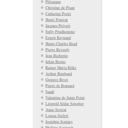
Pétrarque
Christine de Pisan
Catherine Pozzi
Henri Pourrat
Jacques Prévert
Sully Prudhomme
Ernest Raynaud
Henri-Charles Read
Pierre Reverdy
Jean Richepin
Jehan Rictus
Rainer Maria Rilke
Arthur Rimbaud
Gustave Rivet
Pierre de Ronsard
Saadi
Valentine de Saint Point
Léopold Sédar Senghor
Anne Sexton
Louisa Siefert
Joséphin Soulary
Phillipe Soupault