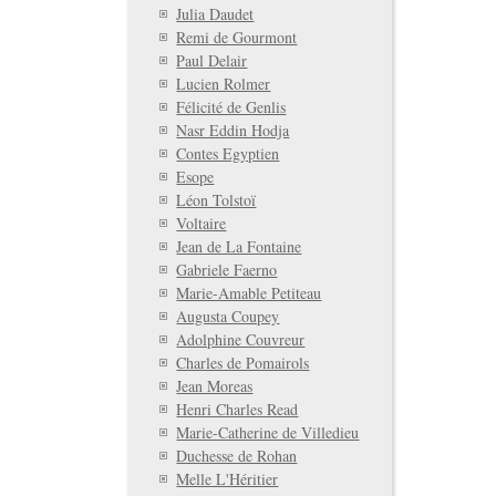
Julia Daudet
Remi de Gourmont
Paul Delair
Lucien Rolmer
Félicité de Genlis
Nasr Eddin Hodja
Contes Egyptien
Esope
Léon Tolstoï
Voltaire
Jean de La Fontaine
Gabriele Faerno
Marie-Amable Petiteau
Augusta Coupey
Adolphine Couvreur
Charles de Pomairols
Jean Moreas
Henri Charles Read
Marie-Catherine de Villedieu
Duchesse de Rohan
Melle L'Héritier