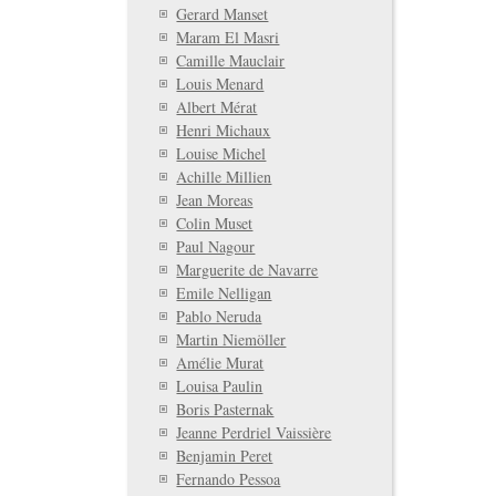
Gerard Manset
Maram El Masri
Camille Mauclair
Louis Menard
Albert Mérat
Henri Michaux
Louise Michel
Achille Millien
Jean Moreas
Colin Muset
Paul Nagour
Marguerite de Navarre
Emile Nelligan
Pablo Neruda
Martin Niemöller
Amélie Murat
Louisa Paulin
Boris Pasternak
Jeanne Perdriel Vaissière
Benjamin Peret
Fernando Pessoa